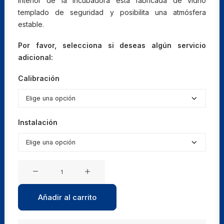
interior de la incubadora está fabricada de vidrio
templado de seguridad y posibilita una atmósfera
estable.
Por favor, selecciona si deseas algún servicio
adicional:
Calibración
Instalación
Incubadoras
con
regulación
Añadir al carrito
mecánica
B