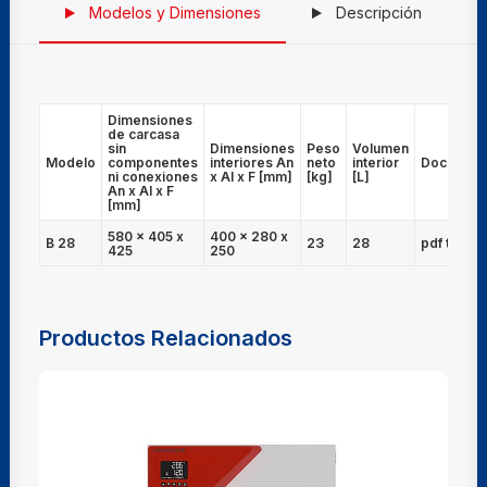
Modelos y Dimensiones
Descripción
Dimensiones
de carcasa
sin
Dimensiones
Peso
Volumen
Modelo
componentes
interiores An
neto
interior
Document
ni conexiones
x Al x F [mm]
[kg]
[L]
An x Al x F
[mm]
580 x 405 x
400 x 280 x
B 28
23
28
pdf técnic
425
250
Productos Relacionados