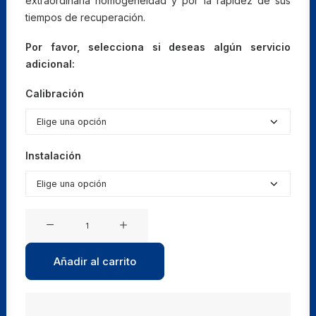
extraordinaria homogeneidad y por la rapidez de sus
tiempos de recuperación.
Por favor, selecciona si deseas algún servicio
adicional:
Calibración
Instalación
Incubadoras
a
convección
Añadir al carrito
forzada
BF
56