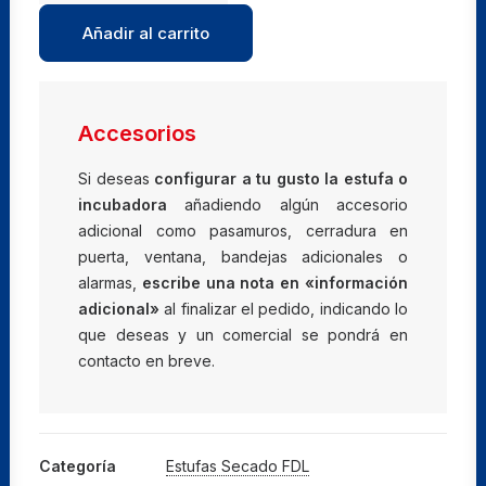
secado
Añadir al carrito
de
seguridad
para
disolventes
Accesorios
FDL
115
Si deseas
configurar a tu gusto la estufa o
cantidad
incubadora
añadiendo algún accesorio
adicional como pasamuros, cerradura en
puerta, ventana, bandejas adicionales o
alarmas,
escribe una nota en «información
adicional»
al finalizar el pedido, indicando lo
que deseas y un comercial se pondrá en
contacto en breve.
Categoría
Estufas Secado FDL