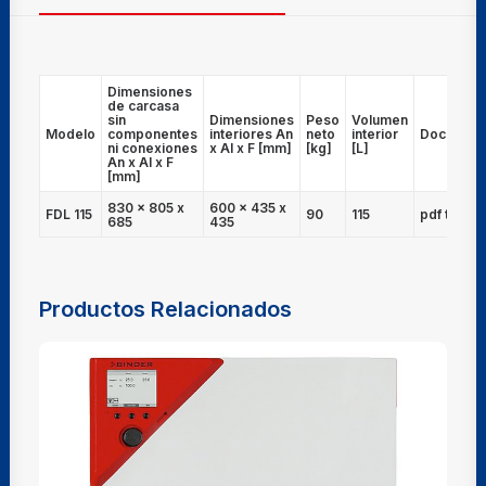
Dimensiones
de carcasa
sin
Dimensiones
Peso
Volumen
Modelo
componentes
interiores An
neto
interior
Document
ni conexiones
x Al x F [mm]
[kg]
[L]
An x Al x F
[mm]
830 x 805 x
600 x 435 x
FDL 115
90
115
pdf técnic
685
435
Productos Relacionados