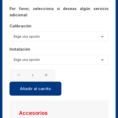
Por favor, selecciona si deseas algún servicio
adicional:
Calibración
Instalación
Estufas
de
vacío
Añadir al carrito
VD
115
cantidad
Accesorios