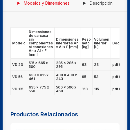
Modelos y Dimensiones
Descripción
Dimensiones
de carcasa
sin
Dimensiones
Peso
Volumen
Modelo
componentes
interiores An
neto
interior
Document
ni conexiones
x Al x F [mm]
[kg]
[L]
An x Al x F
[mm]
515 x 665 x
285 x 285 x
VD 23
63
23
pdf técnic
500
295
638 x 815 x
400 x 400 x
VD 56
95
53
pdf técnic
461
343
635 x 775 x
506 x 506 x
VD 115
153
115
pdf técnic
550
460
Productos Relacionados