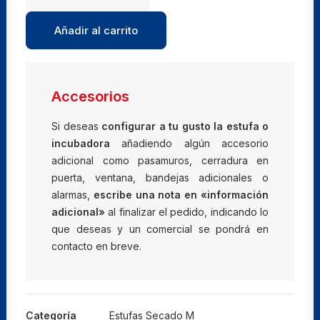
de
secado
Añadir al carrito
con
aire
forzado
y
Accesorios
múltiples
programas
Si deseas
configurar a tu gusto la estufa o
M
incubadora
añadiendo algún accesorio
260
adicional como pasamuros, cerradura en
cantidad
puerta, ventana, bandejas adicionales o
alarmas,
escribe una nota en «información
adicional»
al finalizar el pedido, indicando lo
que deseas y un comercial se pondrá en
contacto en breve.
Categoría
Estufas Secado M