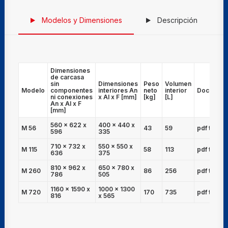
Modelos y Dimensiones
Descripción
Dimensiones
de carcasa
sin
Dimensiones
Peso
Volumen
Modelo
componentes
interiores An
neto
interior
Document
ni conexiones
x Al x F [mm]
[kg]
[L]
An x Al x F
[mm]
560 x 622 x
400 x 440 x
M 56
43
59
pdf técnic
596
335
710 x 732 x
550 x 550 x
M 115
58
113
pdf técnic
636
375
810 x 962 x
650 x 780 x
M 260
86
256
pdf técnic
786
505
1160 x 1590 x
1000 x 1300
M 720
170
735
pdf técnic
816
x 565