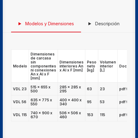
Modelos y Dimensiones
Descripción
Dimensiones
de carcasa
sin
Dimensiones
Peso
Volumen
Modelo
componentes
interiores An
neto
interior
Document
ni conexiones
x Al x F [mm]
[kg]
[L]
An x Al x F
[mm]
515 x 655 x
285 x 285 x
VDL 23
63
23
pdf técnic
500
295
635 x 775 x
400 x 400 x
VDL 56
95
53
pdf técnic
550
340
740 x 900 x
506 x 506 x
VDL 115
153
115
pdf técnic
670
460