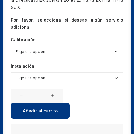
la Directiva ATEX 2014/34/EU es Ex II 3/-G Ex h IIB T1-T3
Gc X.
Por favor, selecciona si deseas algún servicio
adicional:
Calibración
Instalación
Estufas
de
vacío
Añadir al carrito
para
disolventes
VDL