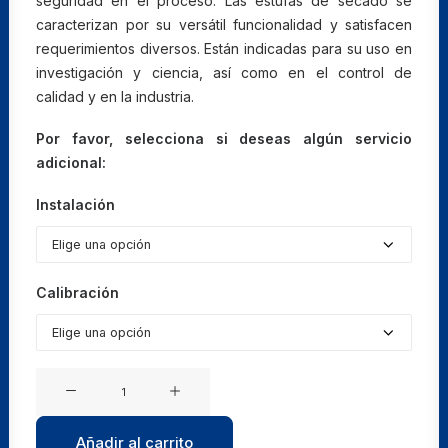
seguridad en el proceso. Las estufas de secado se
caracterizan por su versátil funcionalidad y satisfacen
requerimientos diversos. Están indicadas para su uso en
investigación y ciencia, así como en el control de
calidad y en la industria.
Por favor, selecciona si deseas algún servicio
adicional:
Instalación
Calibración
Estufas
de
secado
Añadir al carrito