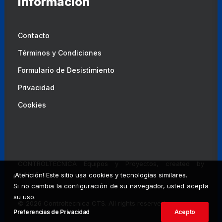
Información
Contacto
Términos y Condiciones
Formulario de Desistimiento
Privacidad
Cookies
CONTROLTECNICA Equipos y Proyectos, created by
Adlibweb
¡Atención! Este sitio usa cookies y tecnologías similares.
Si no cambia la configuración de su navegador, usted acepta
su uso.
© 2026 Controltecnica CTS.
All rights reserved
Preferencias de Privacidad
Acepto