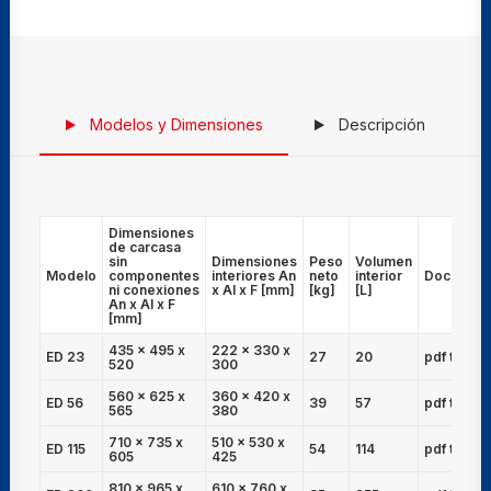
Modelos y Dimensiones
Descripción
Dimensiones
de carcasa
sin
Dimensiones
Peso
Volumen
Modelo
componentes
interiores An
neto
interior
Document
ni conexiones
x Al x F [mm]
[kg]
[L]
An x Al x F
[mm]
435 x 495 x
222 x 330 x
ED 23
27
20
pdf técnic
520
300
560 x 625 x
360 x 420 x
ED 56
39
57
pdf técnic
565
380
710 x 735 x
510 x 530 x
ED 115
54
114
pdf técnic
605
425
810 x 965 x
610 x 760 x