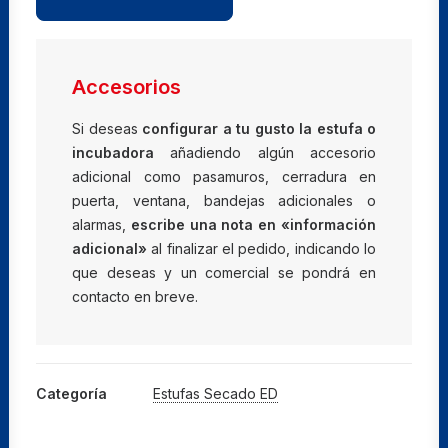
de
convección
natural
ED
Accesorios
23
cantidad
Si deseas
configurar a tu gusto la estufa o
incubadora
añadiendo algún accesorio
adicional como pasamuros, cerradura en
puerta, ventana, bandejas adicionales o
alarmas,
escribe una nota en «información
adicional»
al finalizar el pedido, indicando lo
que deseas y un comercial se pondrá en
contacto en breve.
Categoría
Estufas Secado ED