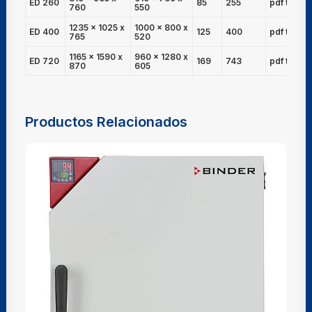
ED 260
85
255
pdf técnic
760
550
1235 x 1025 x
1000 x 800 x
ED 400
125
400
pdf técnic
765
520
1165 x 1590 x
960 x 1280 x
ED 720
169
743
pdf técnic
870
605
Productos Relacionados