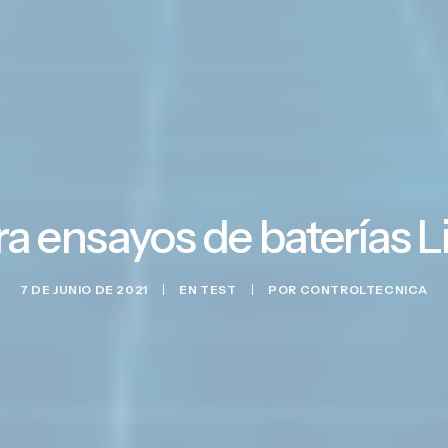
a ensayos de baterías L
7 DE JUNIO DE 2021
|
EN
TEST
|
POR
CONTROLTECNICA