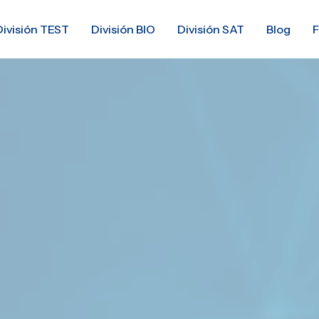
División TEST
División BIO
División SAT
Blog
F