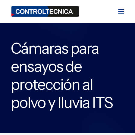
Cámaras para
División TEST
División BIO
ensayos de
División SAT
protección al
Blog
Ferias y Eventos
polvo y lluvia ITS
Contacto
ES