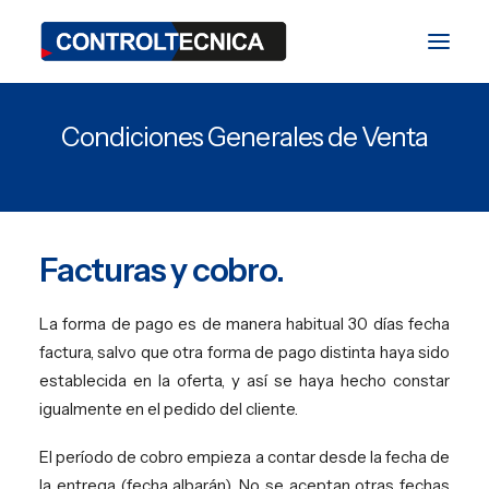
Condiciones Generales de Venta
División TEST
División BIO
División SAT
Facturas y cobro.
Blog
La forma de pago es de manera habitual 30 días fecha
Ferias y Eventos
factura, salvo que otra forma de pago distinta haya sido
establecida en la oferta, y así se haya hecho constar
Contacto
igualmente en el pedido del cliente.
El período de cobro empieza a contar desde la fecha de
ES
la entrega (fecha albarán). No se aceptan otras fechas