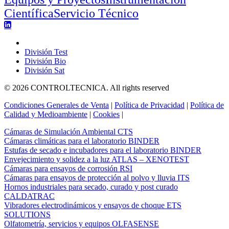
Científica
Servicio Técnico
Controltecnica Group
División Test
División Bio
División Sat
© 2026 CONTROLTECNICA.
All rights reserved
Condiciones Generales de Venta
|
Política de Privacidad
|
Política de
Calidad y Medioambiente
|
Cookies
|
Cámaras de Simulación Ambiental CTS
Cámaras climáticas para el laboratorio BINDER
Estufas de secado e incubadores para el laboratorio BINDER
Envejecimiento y solidez a la luz ATLAS – XENOTEST
Cámaras para ensayos de corrosión RSI
Cámaras para ensayos de protección al polvo y lluvia ITS
Hornos industriales para secado, curado y post curado
CALDATRAC
Vibradores electrodinámicos y ensayos de choque ETS
SOLUTIONS
Olfatometría, servicios y equipos OLFASENSE