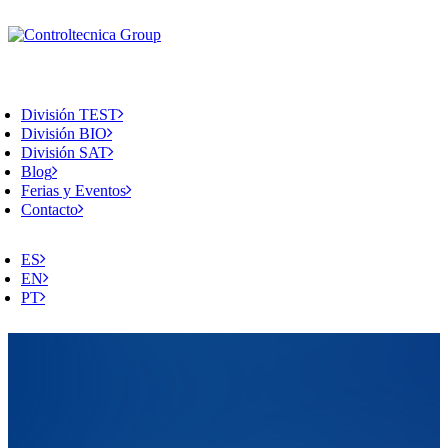
División TEST
División BIO
División SAT
Blog
Ferias y Eventos
Contacto
ES
EN
PT