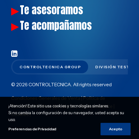
Te asesoramos
▶
Te acompañamos
▶
CONTROLTECNICA GROUP
DIVISIÓN TEST
© 2026 CONTROLTECNICA.
All rights reserved
Condiciones Generales de Venta
|
Política de
¡Atención! Este sitio usa cookies y tecnologías similares.
Privacidad
|
Política de Calidad y Medioambiente
|
Si no cambia la configuración de su navegador, usted acepta su
Cookies
|
uso.
Preferencias de Privacidad
Acepto