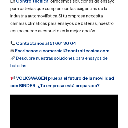
En
Controltecnica
, ofrecemos soluciones de ensayo
para baterías que cumplen con las exigencias de la
industria automovilística. Si tu empresa necesita
cámaras climáticas para ensayos de baterías, nuestro
equipo puede asesorarte en la mejor opción.
Contáctanos al 91 661 30 04
✉
Escríbenos a
comercial@controltecnica.com
Descubre nuestras soluciones para ensayos de
baterías
VOLKSWAGEN prueba el futuro de la movilidad
con BINDER. ¿Tu empresa está preparada?