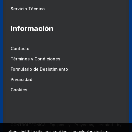
Servicio Técnico
Información
Contacto
Términos y Condiciones
Formulario de Desistimiento
Privacidad
Cookies
CONTROLTECNICA Equipos y Proyectos, created by
Adlibweb
¡Atención! Este sitio usa cookies y tecnologías similares.