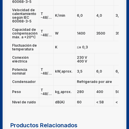
60068-3-5
Velocidad de
calentamiento
T
K/min
6,0
4,0
3,5
según IEC
-48/...
60068-3-5
Capacidad de
T
compensación
W
1400
3500
3500
-48/...
máx. a +20ºC
Fluctuación de
K
≤± 0,3
temperatura
Conexión
230 V
400 V
eléctrica
400 V
Potencia
T
kW,aprox.
3,5
6,0
6,0
nominal
-48/...
Condensador
Refrigerado por aire
T
Peso
kg,aprox.
280
400
500
-48/...
Nivel de ruido
dB(A)
60
< 58
< 58
Productos Relacionados