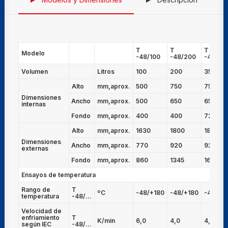
T
T
T
Modelo
-48/100
-48/200
-48/35
Volumen
Litros
100
200
350
Alto
mm,aprox.
500
750
750
Dimensiones
Ancho
mm,aprox.
500
650
650
internas
Fondo
mm,aprox.
400
400
720
Alto
mm,aprox.
1630
1800
1800
Dimensiones
Ancho
mm,aprox.
770
920
920
externas
Fondo
mm,aprox.
860
1345
1665
Ensayos de temperatura
Rango de
T
ºC
-48/+180
-48/+180
-48/+1
temperatura
-48/...
Velocidad de
enfriamiento
T
K/min
6,0
4,0
4,0
según IEC
-48/...