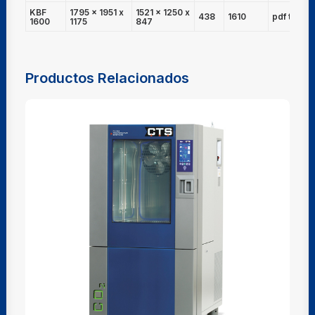
KBF
1795 x 1951 x
1521 x 1250 x
438
1610
pdf técnic
1600
1175
847
Productos Relacionados