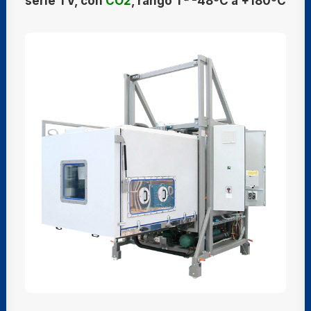
serie TV, con
CO2
, rango Tª -48ºC a +180ºC