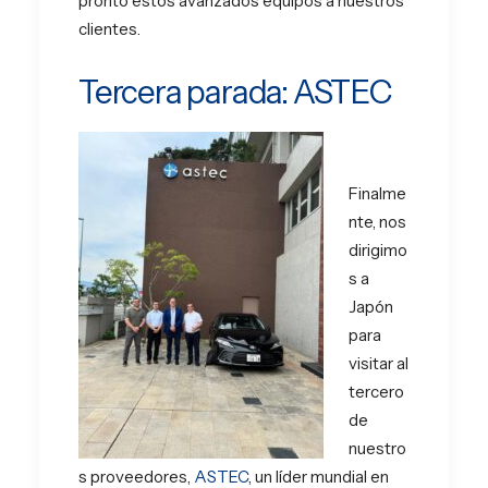
pronto estos avanzados equipos a nuestros
clientes.
Tercera parada: ASTEC
Finalme
nte, nos
dirigimo
s a
Japón
para
visitar al
tercero
de
nuestro
s proveedores,
ASTEC
, un líder mundial en