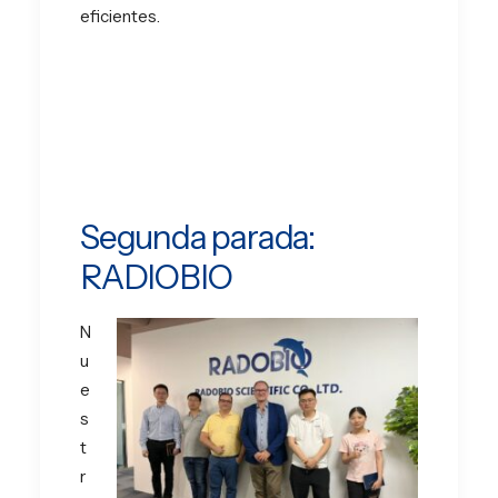
eficientes.
Segunda parada:
RADIOBIO
N
u
e
s
t
r