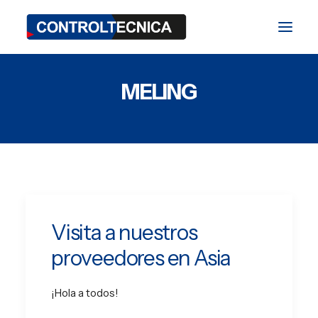
MELING
División TEST
División BIO
División SAT
Blog
Ferias y Eventos
Visita a nuestros
proveedores en Asia
Contacto
¡Hola a todos!
ES