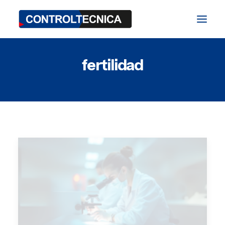
fertilidad
División TEST
División BIO
División SAT
Blog
Ferias y Eventos
Contacto
ES