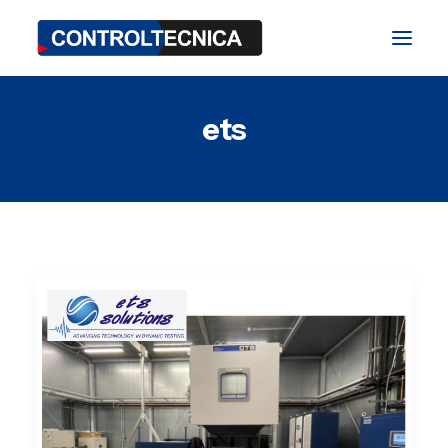
ets
TEST Division
BIO Division
SAT Division
Blog
Fairs and Events
Contact
ES