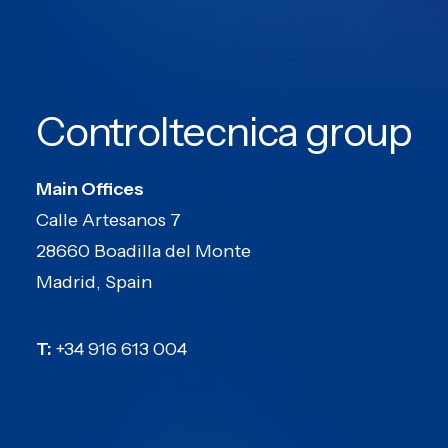
vibración ETS SOLUTIONS: la combinación
ideal para ensayos de clima con vibración.
Precisión, fiabilidad y máxima eficiencia.
Controltecnica group
by Controltecnica
Main Offices
Calle Artesanos 7
28660 Boadilla del Monte
Madrid, Spain
T:
+34 916 613 004