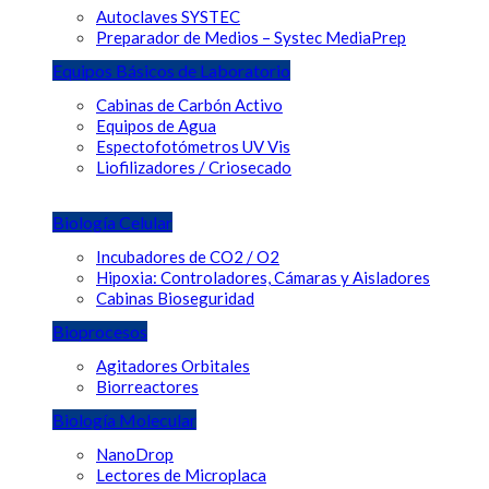
Autoclaves SYSTEC
Preparador de Medios – Systec MediaPrep
Equipos Básicos de Laboratorio
Cabinas de Carbón Activo
Equipos de Agua
Espectofotómetros UV Vis
Liofilizadores / Criosecado
Biología Celular
Incubadores de CO2 / O2
Hipoxia: Controladores, Cámaras y Aisladores
Cabinas Bioseguridad
Bioprocesos
Agitadores Orbitales
Biorreactores
Biología Molecular
NanoDrop
Lectores de Microplaca