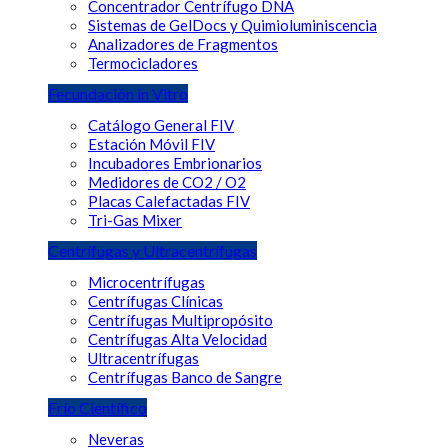
Concentrador Centrífugo DNA
Sistemas de GelDocs y Quimioluminiscencia
Analizadores de Fragmentos
Termocicladores
Fecundación in Vitro
Catálogo General FIV
Estación Móvil FIV
Incubadores Embrionarios
Medidores de CO2 / O2
Placas Calefactadas FIV
Tri-Gas Mixer
Centrífugas y Ultracentrífugas
Microcentrífugas
Centrífugas Clínicas
Centrífugas Multipropósito
Centrífugas Alta Velocidad
Ultracentrífugas
Centrífugas Banco de Sangre
Frío Científico
Neveras