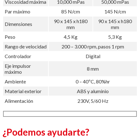
Viscosidad máxima
10,000 mPas
50,000 mPas
Par máximo
85 N/cm
145 N/cm
90 x 145 x h180
90 x 145 x h180
Dimensiones
mm
mm
Peso
4,5 Kg
5,3 Kg
Rango de velocidad
200 – 3.000 rpm, pasos 1 rpm
Controlador
Digital
Eje impulsor
8 mm
máximo
Ambiente
0 – 40ºC, 80%hr
Material exterior
ABS y aluminio
Alimentación
230V, 5/60 Hz
¿Podemos ayudarte?