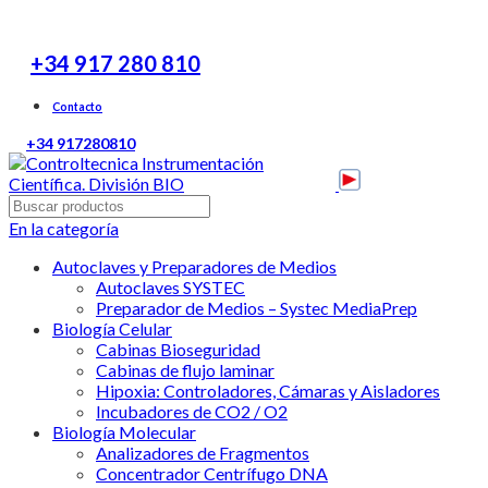
Instrumentación Científica para Laboratorios de Biociencia y
Analítica
T:
+34 917 280 810
Contacto
T:
+34 917280810
En la categoría
Autoclaves y Preparadores de Medios
Autoclaves SYSTEC
Preparador de Medios – Systec MediaPrep
Biología Celular
Cabinas Bioseguridad
Cabinas de flujo laminar
Hipoxia: Controladores, Cámaras y Aisladores
Incubadores de CO2 / O2
Biología Molecular
Analizadores de Fragmentos
Concentrador Centrífugo DNA