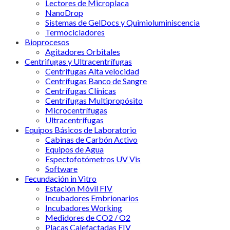
Lectores de Microplaca
NanoDrop
Sistemas de GelDocs y Quimioluminiscencia
Termocicladores
Bioprocesos
Agitadores Orbitales
Centrifugas y Ultracentrífugas
Centrífugas Alta velocidad
Centrífugas Banco de Sangre
Centrífugas Clínicas
Centrífugas Multipropósito
Microcentrífugas
Ultracentrífugas
Equipos Básicos de Laboratorio
Cabinas de Carbón Activo
Equipos de Agua
Espectofotómetros UV Vis
Software
Fecundación in Vitro
Estación Móvil FIV
Incubadores Embrionarios
Incubadores Working
Medidores de CO2 / O2
Placas Calefactadas FIV