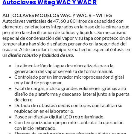
Autoclaves Witeg WAC Y WAC R
AUTOCLAVES MODELOS WAC Y WAC R – WITEG
Autoclaves verticales de 47, 60 u 80 litros de capacidad con
elementos calefactores integrados en la base de la cámara que
permiten la esterilización de sólidos y líquidos. Su mecanismo
especial de condensación del vapor y su tapa con protección de
temperatura han sido diseñados pensando en la seguridad del
usuario. Al desarrollar el equipo, se ha hecho especial énfasis en
un
diseño robusto y facilidad de uso.
La alimentación del agua desmineralizada para la
generación del vapor se realiza de forma manual.
Controlado por un innovador microprocesador digital
muy fácil de programar.
Fácil de cargar, incluso grandes volúmenes, gracias a su
diseño de plataforma y descanso lateral junto a la puerta
de cierre.
Dotado de robustas ruedas con topes que facilitan su
reubicación en el laboratorio.
Posee un display digital LCD retroiluminado.
Con temporizador que permite controlar la operación
con inicio retardado.
Sistema de apertura de puerta giratorio sólido y seguro,