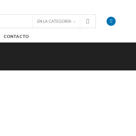
T:
+34 917 280 810
CONTACTO
EN LA CATEGORÍA
CONTACTO