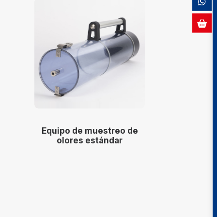
 de
Escala comparativa de
acetona (ISO 16000-28)