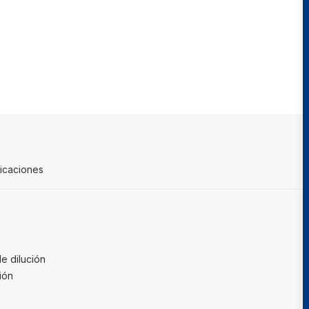
icaciones
de dilución
ión