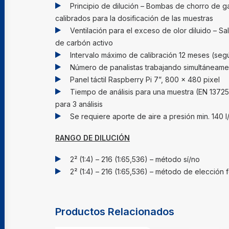
Principio de dilución – Bombas de chorro de ga
calibrados para la dosificación de las muestras
Ventilación para el exceso de olor diluido – Sali
de carbón activo
Intervalo máximo de calibración 12 meses (seg
Número de panalistas trabajando simultáneamen
Panel táctil Raspberry Pi 7”, 800 x 480 pixel
Tiempo de análisis para una muestra (EN 13725) 
para 3 análisis
Se requiere aporte de aire a presión min. 140 l
RANGO DE DILUCIÓN
2² (1:4) – 216 (1:65,536) – método sí/no
2² (1:4) – 216 (1:65,536) – método de elección 
Productos Relacionados