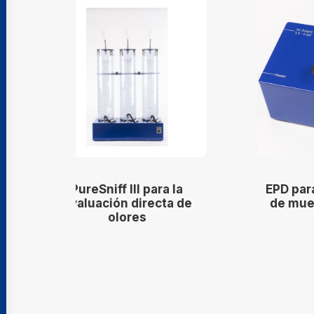
a
EPD para la pre-dilución
de
de muestras de olores