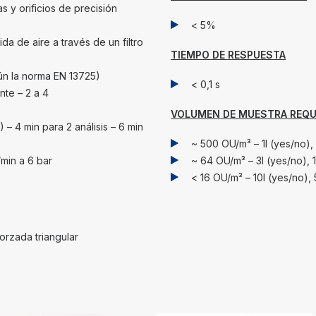
s y orificios de precisión
< 5%
da de aire a través de un filtro
TIEMPO DE RESPUESTA
ún la norma EN 13725)
< 0,1 s
te – 2 a 4
VOLUMEN DE MUESTRA REQU
– 4 min para 2 análisis – 6 min
~ 500 OU/m³ – 1l (yes/no), 
/min a 6 bar
~ 64 OU/m³ – 3l (yes/no), 1
< 16 OU/m³ – 10l (yes/no), 
forzada triangular