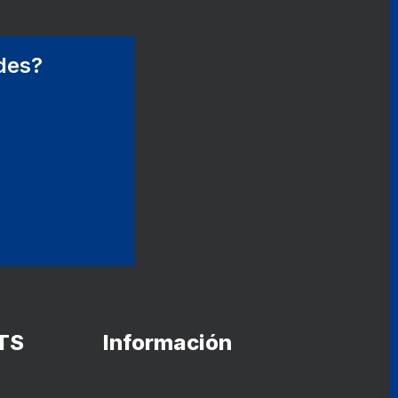
ades?
TS
Información