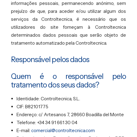
informações pessoais, permanecendo anónimo, sem
EN
prejuízo de que, para aceder e/ou utilizar algum dos
serviços da Controltecnica, é necessário que os
PT
utilizadores do site forneçam à Controltecnica
determinados dados pessoais que serão objeto de
tratamento automatizado pela Controltecnica.
Responsável pelos dados
Quem é o responsável pelo
tratamento dos seus dados?
Identidade: Controltecnica, S.L.
CIF: B82101775
Endereço: c/ Artesanos 7, 28660 Boadilla del Monte
Telefone: +34 34 91 661 30 04
E-mail:
comercial@controltecnica.com