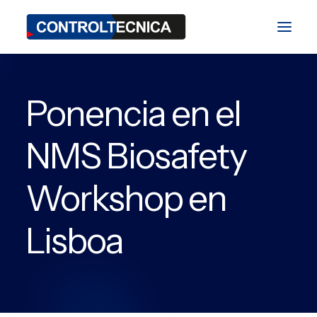
Ponencia en el
División TEST
División BIO
NMS Biosafety
División SAT
Workshop en
Blog
Ferias y Eventos
Lisboa
Contacto
ES