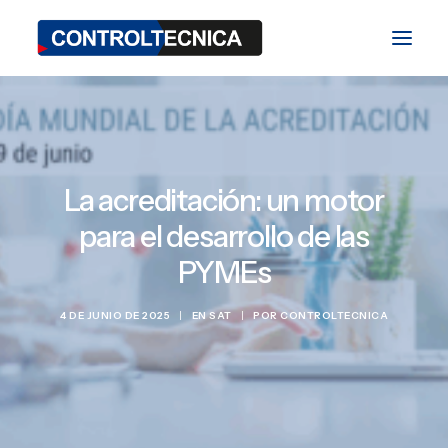
División TEST
División BIO
La acreditación: un motor
para el desarrollo de las
División SAT
PYMEs
Blog
Ferias y Eventos
4 DE JUNIO DE 2025
|
EN
SAT
|
POR
CONTROLTECNICA
Contacto
ES