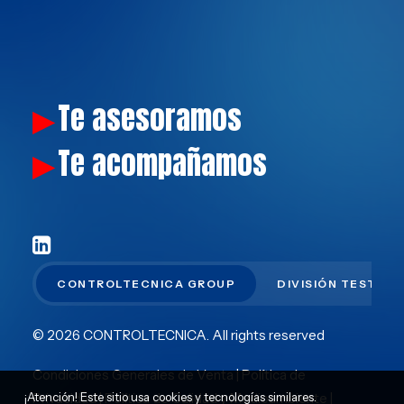
Te asesoramos
▶
Te acompañamos
▶
CONTROLTECNICA GROUP
DIVISIÓN TEST
© 2026 CONTROLTECNICA.
All rights reserved
Condiciones Generales de Venta
|
Política de
¡Atención! Este sitio usa cookies y tecnologías similares.
Privacidad
|
Política de Calidad y Medioambiente
|