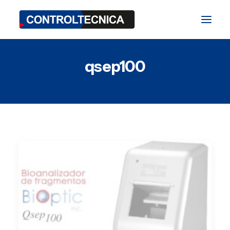
qsep100
TEST Division
BIO Division
SAT Division
Blog
Fairs and Events
Contact
ES