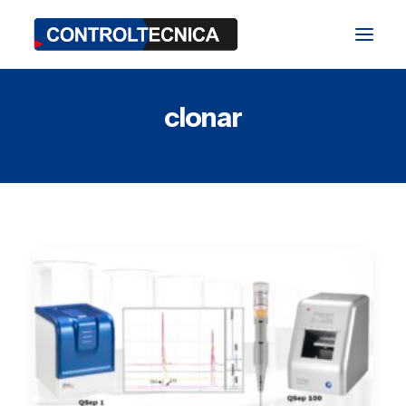
clonar
TEST Division
BIO Division
SAT Division
Blog
Fairs and Events
Contact
ES