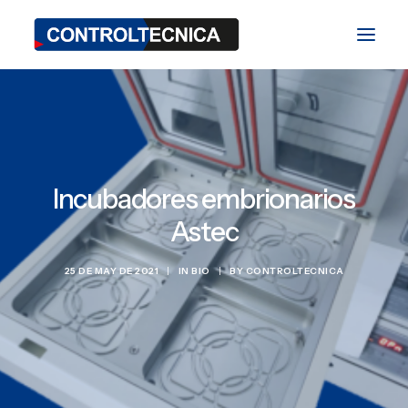
TEST Division
BIO Division
Incubadores embrionarios
SAT Division
Astec
Blog
25 DE MAY DE 2021
|
IN
BIO
|
BY
CONTROLTECNICA
Fairs and Events
Contact
ES